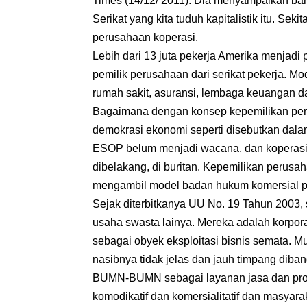
Times (14/12/ 2011). Dia menyampaikan ba
Serikat yang kita tuduh kapitalistik itu. Sek
perusahaan koperasi.
Lebih dari 13 juta pekerja Amerika menjadi 
pemilik perusahaan dari serikat pekerja. Mod
rumah sakit, asuransi, lembaga keuangan d
Bagaimana dengan konsep kepemilikan peru
demokrasi ekonomi seperti disebutkan dal
ESOP belum menjadi wacana, dan koperasi s
dibelakang, di buritan. Kepemilikan perus
mengambil model badan hukum komersial per
Sejak diterbitkanya UU No. 19 Tahun 2003
usaha swasta lainya. Mereka adalah korpor
sebagai obyek eksploitasi bisnis semata. M
nasibnya tidak jelas dan jauh timpang dib
BUMN-BUMN sebagai layanan jasa dan produ
komodikatif dan komersialitatif dan masyara