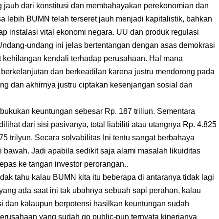
 jauh dari konstitusi dan membahayakan perekonomian dan
lebih BUMN telah terseret jauh menjadi kapitalistik, bahkan
 instalasi vital ekonomi negara. UU dan produk regulasi
. Undang-undang ini jelas bertentangan dengan asas demokrasi
 kehilangan kendali terhadap perusahaan. Hal mana
berkelanjutan dan berkeadilan karena justru mendorong pada
ng dan akhirnya justru ciptakan kesenjangan sosial dan
bukukan keuntungan sebesar Rp. 187 triliun. Sementara
lihat dari sisi pasivanya, total liabiliti atau utangnya Rp. 4.825
.375 trilyun. Secara solvabilitas Ini tentu sangat berbahaya
 bawah. Jadi apabila sedikit saja alami masalah likuiditas
pas ke tangan investor perorangan..
ak tahu kalau BUMN kita itu beberapa di antaranya tidak lagi
 yang ada saat ini tak ubahnya sebuah sapi perahan, kalau
ensi dan kalaupun berpotensi hasilkan keuntungan sudah
 perusahaan yang sudah go public-pun ternyata kinerjanya