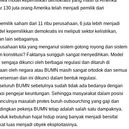
hwa model kepemilikan demokratis yang masif di Amerika
itar 130 juta orang Amerika telah menjadi pemilik dari
pemilik saham dari 11 ribu perusahaan, 6 juta lebih menjadi
el kepemilikkan demokratis ini meliputi sektor kelistrikan,
an lain sebagainya.
sahaan kita yang menganut sistem gotong royong dan sistem
am konstitusi? Faktanya sungguh sangat menyedihkan. Model
engaja dikunci oleh berbagai regulasi dan ditaruh di
ahaan oleh negara atau BUMN masih sangat ortodok dan semua
seroan dan ini dikunci dalam bentuk regulasi.
, seluruh BUMN sebetulnya sudah tidak ada bedanya dengan
asi pengejar keuntungan. Sehingga masyarakat dalam posisi
unculnya masalah protes buruh outsourching yang gaji dan
andingkan pekerja BUMN tetap adalah salah satu dampaknya.
k kebutuhan hajat hidup orang banyak menjadi bersifat
kat luas menjadi obyek eksploitasinya.