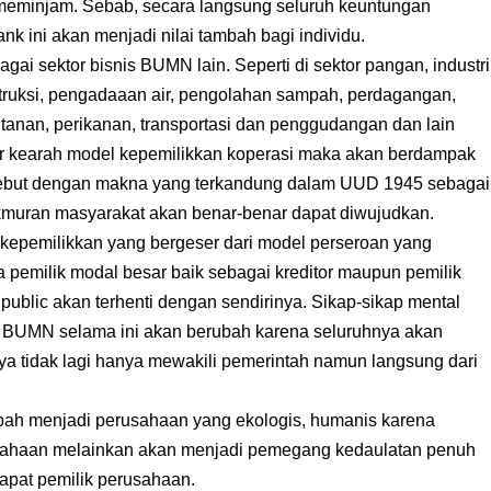
eminjam. Sebab, secara langsung seluruh keuntungan
nk ini akan menjadi nilai tambah bagi individu.
gai sektor bisnis BUMN lain. Seperti di sektor pangan, industri
struksi, pengadaaan air, pengolahan sampah, perdagangan,
tanan, perikanan, transportasi dan penggudangan dan lain
eser kearah model kepemilikkan koperasi maka akan berdampak
isebut dengan makna yang terkandung dalam UUD 1945 sebagai
kmuran masyarakat akan benar-benar dapat diwujudkan.
 kepemilikkan yang bergeser dari model perseroan yang
ra pemilik modal besar baik sebagai kreditor maupun pemilik
blic akan terhenti dengan sendirinya. Sikap-sikap mental
n BUMN selama ini akan berubah karena seluruhnya akan
ya tidak lagi hanya mewakili pemerintah namun langsung dari
bah menjadi perusahaan yang ekologis, humanis karena
usahaan melainkan akan menjadi pemegang kedaulatan penuh
apat pemilik perusahaan.