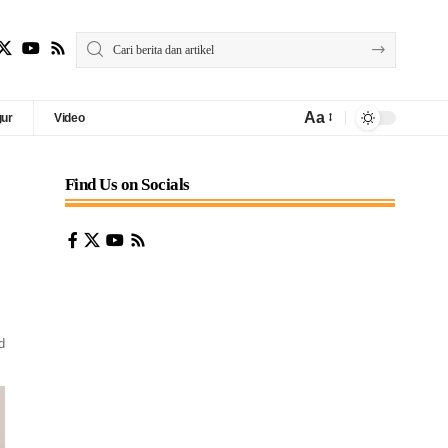
Aa
gur
Video
Find Us on Socials
d