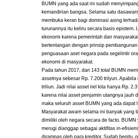
BUMN yang ada saat ini sudah menyimpang
kemandirian bangsa. Selama satu dasawarsa 
membuka keran bagi dominasi asing terhadap
turunannya itu keliru secara basis epistem
ekonomi karena pemerintah dan masyarakat
bertentangan dengan prinsip pembangunan 
penguasaan aset negara pada segelintir ora
ekonomi di masyarakat.
Pada tahun 2017, dari 143 total BUMN mem
assetnya sebesar Rp. 7.200 trilyun. Apabila di
triliun. Jadi nilai asset riel kita hanya Rp. 2
karena nilai asset penjamin utangnya jauh di
maka seluruh asset BUMN yang ada dapat le
Masyarakat awam selama ini banyak yang tid
dimiliki oleh negara secara de facto. BUMN
merugi dianggap sebagai aktifitas in-efisi
dirampas oleh para kreditor. Sudah begitu,