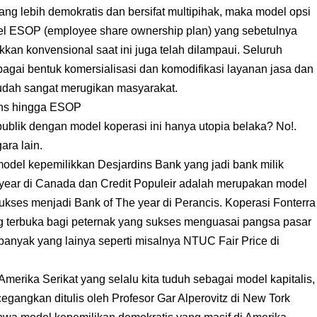
ng lebih demokratis dan bersifat multipihak, maka model opsi
l ESOP (employee share ownership plan) yang sebetulnya
kkan konvensional saat ini juga telah dilampaui. Seluruh
agai bentuk komersialisasi dan komodifikasi layanan jasa dan
sudah sangat merugikan masyarakat.
ins hingga ESOP
blik dengan model koperasi ini hanya utopia belaka? No!.
ara lain.
del kepemilikkan Desjardins Bank yang jadi bank milik
year di Canada dan Credit Populeir adalah merupakan model
kses menjadi Bank of The year di Perancis. Koperasi Fonterra
 terbuka bagi peternak yang sukses menguasai pangsa pasar
banyak yang lainya seperti misalnya NTUC Fair Price di
merika Serikat yang selalu kita tuduh sebagai model kapitalis,
gangkan ditulis oleh Profesor Gar Alperovitz di New Tork