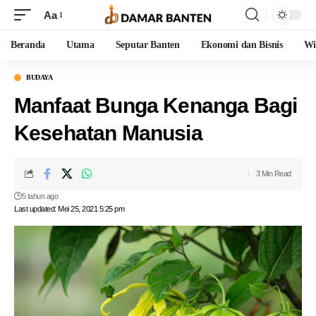
Aa
Beranda
Utama
Seputar Banten
Ekonomi dan Bisnis
Wi
BUDAYA
Manfaat Bunga Kenanga Bagi
Kesehatan Manusia
3 Min Read
5 tahun ago
Last updated: Mei 25, 2021 5:25 pm