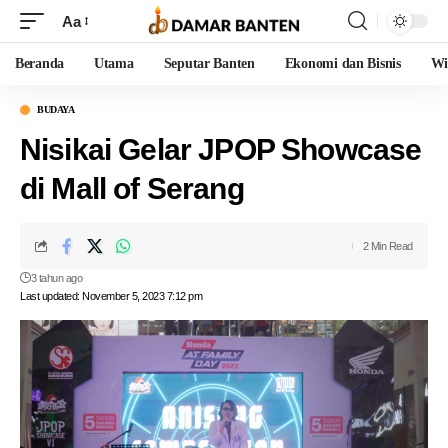
Aa
Beranda
Utama
Seputar Banten
Ekonomi dan Bisnis
Wi
BUDAYA
Nisikai Gelar JPOP Showcase
di Mall of Serang
2 Min Read
3 tahun ago
Last updated: November 5, 2023 7:12 pm