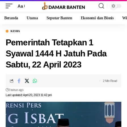
Aa
Beranda
Utama
Seputar Banten
Ekonomi dan Bisnis
Wi
KESRA
Pemerintah Tetapkan 1
Syawal 1444 H Jatuh Pada
Sabtu, 22 April 2023
2 Min Read
3 tahun ago
Last updated: April 20, 2023 11:42 pm