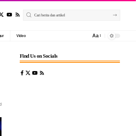
Aa
gur
Video
Find Us on Socials
d