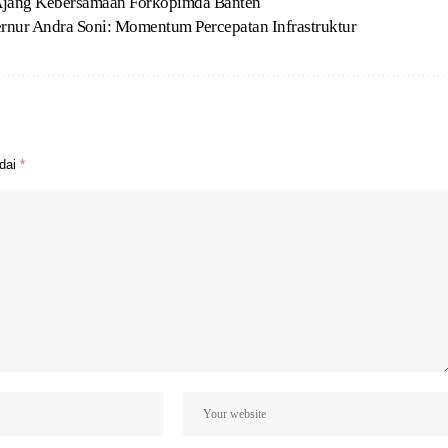
 Ajang Kebersamaan Forkopimda Banten
nur Andra Soni: Momentum Percepatan Infrastruktur
ndai
*