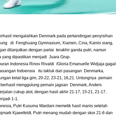
erhasil mengalahkan Denmark pada pertandingan penyisihan
sung di Fenghuang Gymnasium, Xiamen, Cina, Kamis siang,
gan dilanjutkan dengan partai terakhir ganda putri, namun
 yang dipastikan menjadi Juara Grup.
ran Indonesia Rinov Rivaldi /Gloria Emanuelle Widjaja gagal
asangan Indoensia itu takluk dari pasangan Denmarka,
rungan ketat tiga gim, 20-22, 23-21, 16,21. Untungnya pemain
n berhasil menggulung pemain jagoan Denmark, Anders
jalan cukup alot, dengan hasil akhir 21-17, 15-21, 21-17.
jadi 1-1.
ndonesia, Putri Kusuma Wardani memetik hasil manis setelah
ojmark Kjaeefeldt. Putri menang mudah dengan skor 21-6 dan