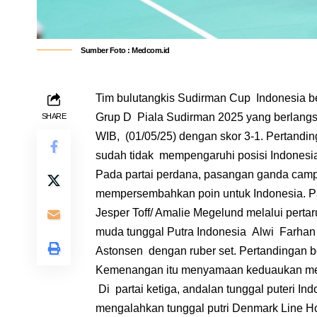
Sumber Foto : Medcom.id
Tim bulutangkis Sudirman Cup Indonesia b
Grup D Piala Sudirman 2025 yang berlang
SHARE
WIB, (01/05/25) dengan skor 3-1. Pertandin
sudah tidak mempengaruhi posisi Indonesia
Pada partai perdana, pasangan ganda campu
mempersembahkan poin untuk Indonesia. P
Jesper Toff/ Amalie Megelund melalui perta
muda tunggal Putra Indonesia Alwi Farha
Astonsen dengan ruber set. Pertandingan ber
Kemenangan itu menyamaan keduaukan men
Di partai ketiga, andalan tunggal puteri I
mengalahkan tunggal putri Denmark Line H