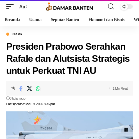
Aa
Beranda
Utama
Seputar Banten
Ekonomi dan Bisnis
Wi
UTAMA
Presiden Prabowo Serahkan
Rafale dan Alutsista Strategis
untuk Perkuat TNI AU
1 Min Read
3 bulan ago
Last updated: Mei 19, 2026 8:36 pm