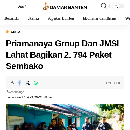
Aa
Beranda
Utama
Seputar Banten
Ekonomi dan Bisnis
Wi
KESRA
Priamanaya Group Dan JMSI
Lahat Bagikan 2. 794 Paket
Sembako
4 Min Read
4 tahun ago
Last updated: April 29, 2022 5:28 pm