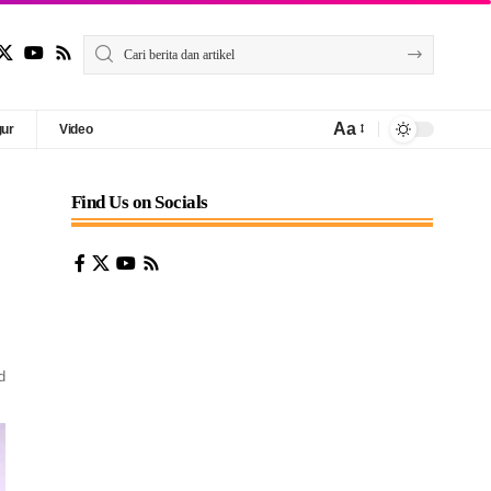
Aa
gur
Video
Find Us on Socials
d