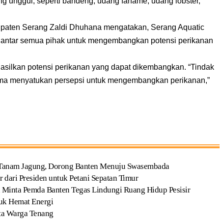
ng unggul, seperti bandeng, udang faname, udang lobster,”
upaten Serang Zaldi Dhuhana mengatakan, Serang Aquatic
i antar semua pihak untuk mengembangkan potensi perikanan
asilkan potensi perikanan yang dapat dikembangkan. “Tindak
-sama menyatukan persepsi untuk mengembangkan perikanan,”
 Tanam Jagung, Dorong Banten Menuju Swasembada
 dari Presiden untuk Petani Sepatan Timur
 Minta Pemda Banten Tegas Lindungi Ruang Hidup Pesisir
uk Hemat Energi
nta Warga Tenang