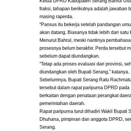
Ketua DPRD Kabupaten Serang Bahrul Ulu
fraksi, tahapan berikutnya adalah jawaba
masing raperda.
“Pansus itu bekerja setelah pandangan umum 
akan datang. Biasanya tidak lebih dari satu 
Menurut Bahrul, meski nantinya pembahasan
prosesnya belum berakhir. Perda tersebut m
sebelum dapat diundangkan.
“Tetap ada proses evaluasi dari provinsi, se
diundangkan oleh Bupati Serang,” katanya.
Sebelumnya, Bupati Serang Ratu Rachmatuz
tersebut dalam rapat paripurna DPRD pada 
berkaitan dengan penataan perangkat daer
pemerintahan daerah.
Rapat paripurna turut dihadiri Wakil Bupa
Dhuhana, pimpinan dan anggota DPRD, sert
Serang.