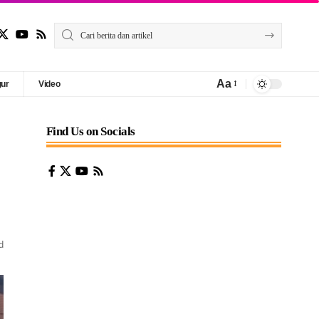
Aa
gur
Video
Find Us on Socials
d