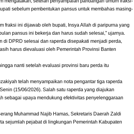
m mengatakan, setelah penyampaian pandangan umum fraksi-
n bupati sebelum pembentukan pansus untuk membahas masing-
fraksi ini dijawab oleh bupati, Insya Allah di paripurna yang
bulan pansus ini bekerja dan harus sudah selesai,” ujarnya.
 di DPRD selesai dan raperda disepakati menjadi perda,
asih harus dievaluasi oleh Pemerintah Provinsi Banten
hingga nanti setelah evaluasi provinsi baru perda itu
akiyah telah menyampaikan nota pengantar tiga raperda
Senin (15/06/2026). Salah satu raperda yang diajukan
ah sebagai upaya mendukung efektivitas penyelenggaraan
ti Serang Muhammad Najib Hamas, Sekretaris Daerah Zaldi
a sejumlah pejabat di lingkungan Pemerintah Kabupaten