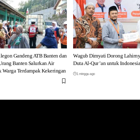
ilegon Gandeng ATB Banten dan
Wagub Dimyati Dorong Lahirny
rang Banten Salurkan Air
Duta Al-Qur’an untuk Indonesi
uk Warga Terdampak Kekeringan
1 minggu ago