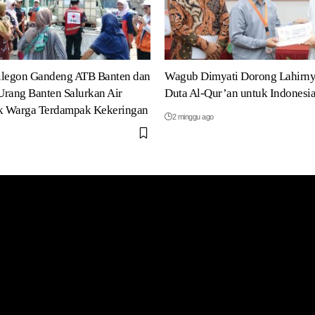
ilegon Gandeng ATB Banten dan
Wagub Dimyati Dorong Lahirny
rang Banten Salurkan Air
Duta Al-Qur’an untuk Indonesi
uk Warga Terdampak Kekeringan
2 minggu ago