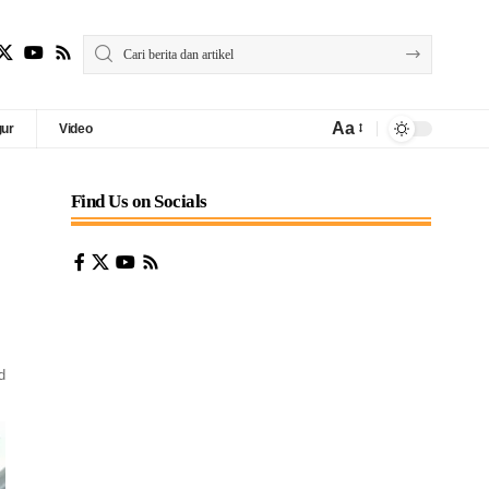
Aa
gur
Video
Find Us on Socials
d