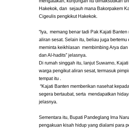
mengatakan, kunjungan itu dimaksudkan un
Hakekok, dan sejauh mana Bakorpakem Ka
Cigeulis pengkikut Hakekok.
“Iya, memang benar tadi Pak Kajati Bante
aliran sesat. Selain itu, beliau juga berte
meminta keikhlasan membimbing Arya dan p
dan Al-hadits” jelasnya.
Di rumah singgah itu, lanjut Suwarno, Ka
warga pengikut aliran sesat, termasuk pimp
tempat itu .
“Kajati Banten memberikan nasehat kepada 
segera bertaubat, serta mendapatkan hidaya
jelasnya.
Sementara itu, Bupati Pandeglang Irna Naru
pengakuan kisah hidup yang dialami para pe