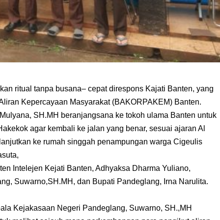
kan ritual tanpa busana– cepat direspons Kajati Banten, yang
 Aliran Kepercayaan Masyarakat (BAKORPAKEM) Banten.
a Mulyana, SH.MH beranjangsana ke tokoh ulama Banten untuk
kekok agar kembali ke jalan yang benar, sesuai ajaran Al
 dilanjutkan ke rumah singgah penampungan warga Cigeulis
asuta,
en Intelejen Kejati Banten, Adhyaksa Dharma Yuliano,
ng, Suwarno,SH.MH, dan Bupati Pandeglang, Irna Narulita.
pala Kejakasaan Negeri Pandeglang, Suwarno, SH.,MH