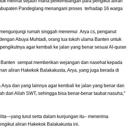
tuk melihat sejauh mana perkembangan para pengikut aliran
bupaten Pandeglang menangani proses terhadap 16 warga
n mengunjungi rumah singgah menemui Arya cs, penganut
mu dengan Abuya Muhtadi, orang tua tokoh ulama Banten untuk
engikutnya agar kembali ke jalan yang benar sesuai Al-quran
jati Banten sempat memberikan wejangan dan nasehat kepada
inan aliran Hakekok Balakakusta, Arya, yang juga berada di
Arya dan yang lainnya agar kembali ke jalan yang benar dan
h dari Allah SWT, sehingga bisa benar-benar taubat nasuha,”
lita—yang turut serta dalam kunjungan itu– menerima
ngikut aliran Hakekok Balakakusta ini.