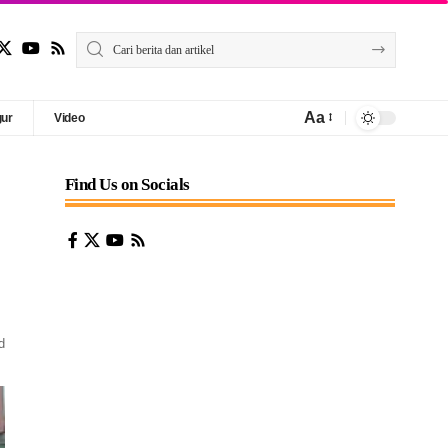
Aa
gur
Video
Find Us on Socials
d