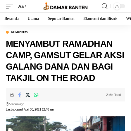
Aa
Beranda
Utama
Seputar Banten
Ekonomi dan Bisnis
Wi
KOMUNITAS
MENYAMBUT RAMADHAN
CAMP, GAMSUT GELAR AKSI
GALANG DANA DAN BAGI
TAKJIL ON THE ROAD
2 Min Read
5 tahun ago
Last updated: April 30, 2021 12:48 am