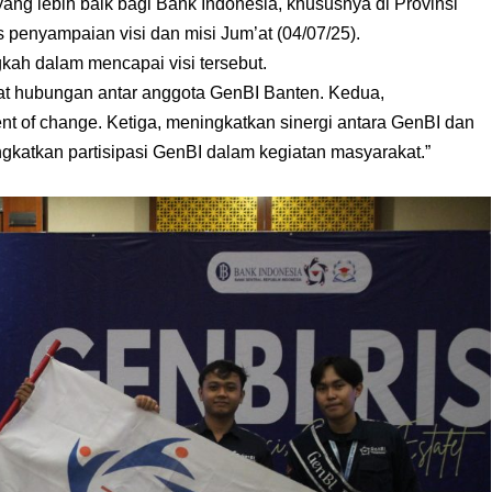
ng lebih baik bagi Bank Indonesia, khususnya di Provinsi
s penyampaian visi dan misi Jum’at (04/07/25).
gkah dalam mencapai visi tersebut.
at hubungan antar anggota GenBI Banten. Kedua,
 of change. Ketiga, meningkatkan sinergi antara GenBI dan
katkan partisipasi GenBI dalam kegiatan masyarakat.”