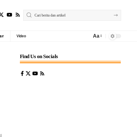
Aa
gur
Video
Find Us on Socials
d