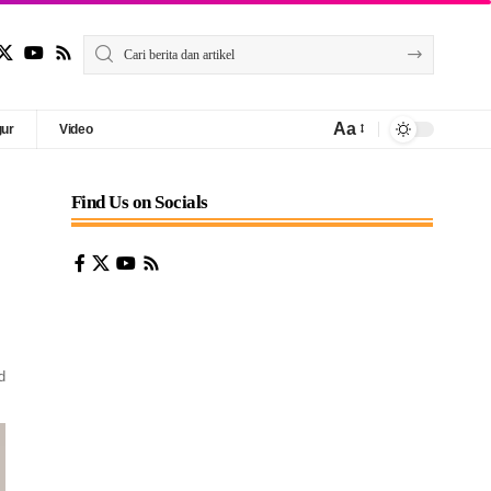
Aa
gur
Video
Find Us on Socials
d