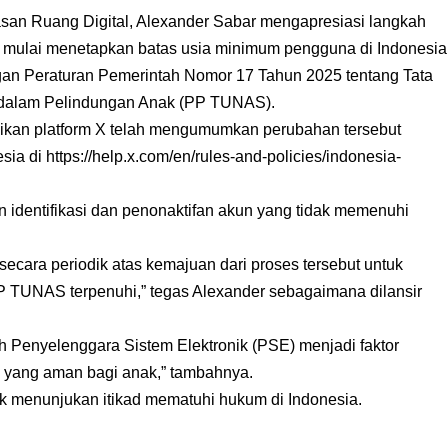
san Ruang Digital, Alexander Sabar mengapresiasi langkah
ang mulai menetapkan batas usia minimum pengguna di Indonesia
ngan Peraturan Pemerintah Nomor 17 Tahun 2025 tentang Tata
k dalam Pelindungan Anak (PP TUNAS).
aikan platform X telah mengumumkan perubahan tersebut
a di https://help.x.com/en/rules-and-policies/indonesia-
 identifikasi dan penonaktifan akun yang tidak memenuhi
ara periodik atas kemajuan dari proses tersebut untuk
P TUNAS terpenuhi,” tegas Alexander sebagaimana dilansir
uh Penyelenggara Sistem Elektronik (PSE) menjadi faktor
al yang aman bagi anak,” tambahnya.
k menunjukan itikad mematuhi hukum di Indonesia.