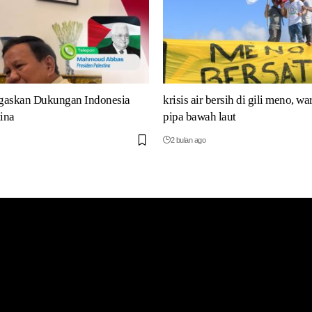
gaskan Dukungan Indonesia
krisis air bersih di gili meno, wa
tina
pipa bawah laut
2 bulan ago