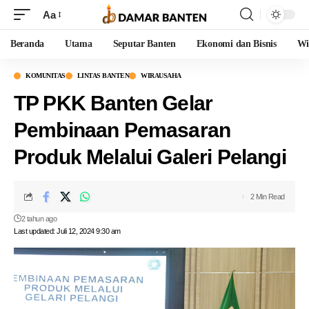
Aa
Beranda
Utama
Seputar Banten
Ekonomi dan Bisnis
Wi
KOMUNITAS
LINTAS BANTEN
WIRAUSAHA
TP PKK Banten Gelar
Pembinaan Pemasaran
Produk Melalui Galeri Pelangi
2 Min Read
2 tahun ago
Last updated: Juli 12, 2024 9:30 am