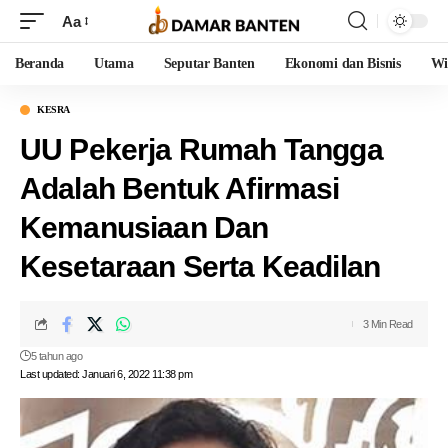
Aa
Beranda
Utama
Seputar Banten
Ekonomi dan Bisnis
Wi
KESRA
UU Pekerja Rumah Tangga
Adalah Bentuk Afirmasi
Kemanusiaan Dan
Kesetaraan Serta Keadilan
3 Min Read
5 tahun ago
Last updated: Januari 6, 2022 11:38 pm