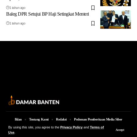
1 tahun ago
Baleg DPR Setujui BP Haji Setingkat Menteri
1 tahun ago
Iklan
Tentang Kami
Redaksi
Pedoman Pemberitaan Media Siber
By using this site, you agree to the
Privacy Policy
and
Terms of
© 2026 Damar Banten | PT. MEDIA DAMAR BANTEN Jalan Jakarta KM 5,
Accept
Use
.
Lingkungan Parung No. 7B Kota Serang Provinsi Banten