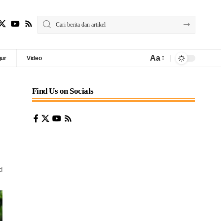
Aa
gur
Video
Find Us on Socials
d