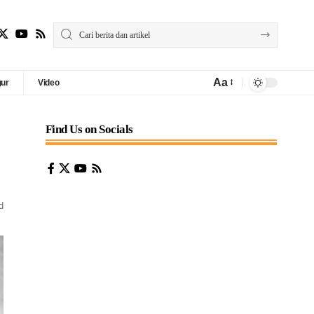
Aa
gur
Video
Find Us on Socials
d