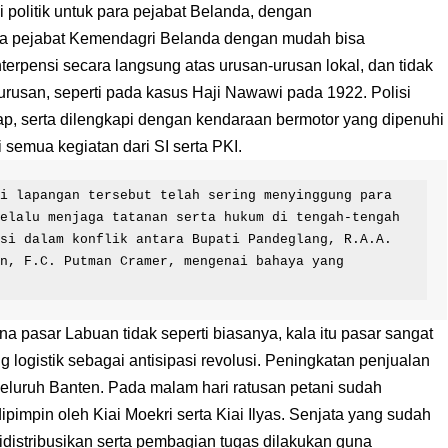
i politik untuk para pejabat Belanda, dengan
a pejabat Kemendagri Belanda dengan mudah bisa
erpensi secara langsung atas urusan-urusan lokal, dan tidak
urusan, seperti pada kasus Haji Nawawi pada 1922. Polisi
ap, serta dilengkapi dengan kendaraan bermotor yang dipenuhi
semua kegiatan dari SI serta PKI.
i lapangan tersebut telah sering menyinggung para 
elalu menjaga tatanan serta hukum di tengah-tengah 
si dalam konflik antara Bupati Pandeglang, R.A.A. 
n, F.C. Putman Cramer, mengenai bahaya yang 
a pasar Labuan tidak seperti biasanya, kala itu pasar sangat
ogistik sebagai antisipasi revolusi. Peningkatan penjualan
i seluruh Banten. Pada malam hari ratusan petani sudah
pimpin oleh Kiai Moekri serta Kiai Ilyas. Senjata yang sudah
idistribusikan serta pembagian tugas dilakukan guna