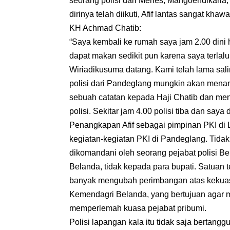
seorang polisi dari Menes, Mangoendikaria,
dirinya telah diikuti, Afif lantas sangat kh
KH Achmad Chatib:
“Saya kembali ke rumah saya jam 2.00 dini 
dapat makan sedikit pun karena saya terlalu
Wiriadikusuma datang. Kami telah lama sal
polisi dari Pandeglang mungkin akan menang
sebuah catatan kepada Haji Chatib dan men
polisi. Sekitar jam 4.00 polisi tiba dan say
Penangkapan Afif sebagai pimpinan PKI di L
kegiatan-kegiatan PKI di Pandeglang. Tidak 
dikomandani oleh seorang pejabat polisi B
Belanda, tidak kepada para bupati. Satuan t
banyak mengubah perimbangan atas kekuasa
Kemendagri Belanda, yang bertujuan agar m
memperlemah kuasa pejabat pribumi.
Polisi lapangan kala itu tidak saja bertan