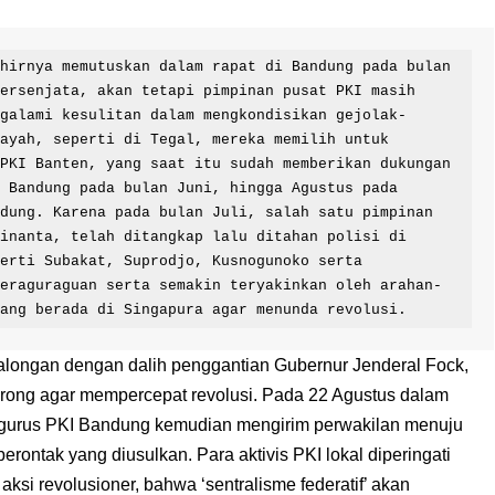
hirnya memutuskan dalam rapat di Bandung pada bulan 
ersenjata, akan tetapi pimpinan pusat PKI masih 
ngalami kesulitan dalam mengkondisikan gejolak-
ayah, seperti di Tegal, mereka memilih untuk 
PKI Banten, yang saat itu sudah memberikan dukungan 
 Bandung pada bulan Juni, hingga Agustus pada 
dung. Karena pada bulan Juli, salah satu pimpinan 
inanta, telah ditangkap lalu ditahan polisi di 
erti Subakat, Suprodjo, Kusnogunoko serta 
keraguraguan serta semakin teryakinkan oleh arahan-
dang berada di Singapura agar menunda revolusi.
Pekalongan dengan dalih penggantian Gubernur Jenderal Fock,
dorong agar mempercepat revolusi. Pada 22 Agustus dalam
ngurus PKI Bandung kemudian mengirim perwakilan menuju
rontak yang diusulkan. Para aktivis PKI lokal diperingati
ksi revolusioner, bahwa ‘sentralisme federatif’ akan