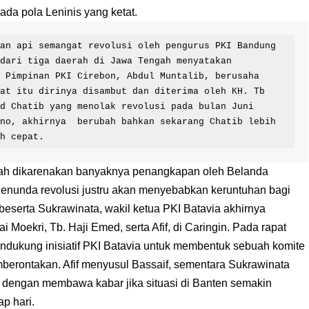
ada pola Leninis yang ketat.
an api semangat revolusi oleh pengurus PKI Bandung 
dari tiga daerah di Jawa Tengah menyatakan 
 Pimpinan PKI Cirebon, Abdul Muntalib, berusaha 
at itu dirinya disambut dan diterima oleh KH. Tb 
d Chatib yang menolak revolusi pada bulan Juni 
no, akhirnya  berubah bahkan sekarang Chatib lebih 
ih cepat. 
ah dikarenakan banyaknya penangkapan oleh Belanda
 Menunda revolusi justru akan menyebabkan keruntuhan bagi
eserta Sukrawinata, wakil ketua PKI Batavia akhirnya
Moekri, Tb. Haji Emed, serta Afif, di Caringin. Pada rapat
endukung inisiatif PKI Batavia untuk membentuk sebuah komite
berontakan. Afif menyusul Bassaif, sementara Sukrawinata
 dengan membawa kabar jika situasi di Banten semakin
p hari.