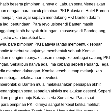
Chatib beserta pimpinan lainnya di Labuan serta Menes akan
uan dengan para pucuk pimpinan PKI Batavia di Hotel Borneo
an menjanjikan agar supaya mendukung PKI Banten dalam
a lagi penundaan. Para revolusioner di Banten masih
galang lebih banyak dukungan, khususnya di Pandeglang,
 justru akan berakibat fatal.
tavia, para pimpinan PKI Batavia lantas membentuk sebuah
Komite tersebut selanjutnya membentuk sebuah Komite
dian mengirim banyak utusan menuju ke berbagai cabang PKI
gan. Sekalipun hanya ada lima cabang seperti Padang, Tegal,
edia memberi dukungan, Komite tersebut tetap melanjutkan
ber sebagai pelaksanaan revolusi.
mberontak di Banten mulai melaksanakan persiapan akhir,
 penangkapan serta sebagian aktivis melakukan desersi. Seperti
iam pergi menuju Batavia serta Sumatera. Pada saat
 para pimpinan PKI, dirinya sangat terkejut ketika melihat