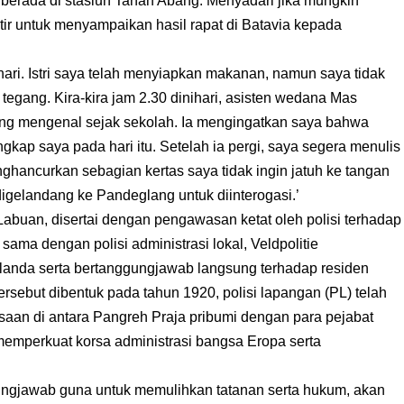
 berada di stasiun Tanah Abang. Menyadari jika mungkin
awatir untuk menyampaikan hasil rapat di Batavia kepada
hari. Istri saya telah menyiapkan makanan, namun saya tidak
 tegang. Kira-kira jam 2.30 dinihari, asisten wedana Mas
ing mengenal sejak sekolah. Ia mengingatkan saya bahwa
kap saya pada hari itu. Setelah ia pergi, saya segera menulis
ghancurkan sebagian kertas saya tidak ingin jatuh ke tangan
a digelandang ke Pandeglang untuk diinterogasi.’
abuan, disertai dengan pengawasan ketat oleh polisi terhadap
sama dengan polisi administrasi lokal, Veldpolitie
elanda serta bertanggungjawab langsung terhadap residen
ersebut dibentuk pada tahun 1920, polisi lapangan (PL) telah
an di antara Pangreh Praja pribumi dengan para pejabat
emperkuat korsa administrasi bangsa Eropa serta
ggungjawab guna untuk memulihkan tatanan serta hukum, akan