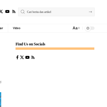
Aa
gur
Video
Find Us on Socials
d