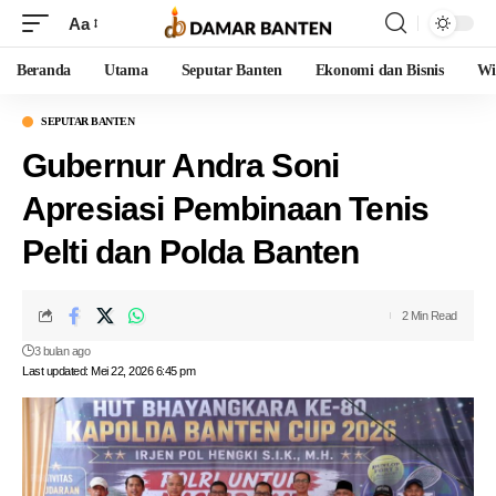
Aa
Beranda
Utama
Seputar Banten
Ekonomi dan Bisnis
Wi
SEPUTAR BANTEN
Gubernur Andra Soni
Apresiasi Pembinaan Tenis
Pelti dan Polda Banten
2 Min Read
3 bulan ago
Last updated: Mei 22, 2026 6:45 pm