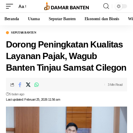
Aa
Beranda
Utama
Seputar Banten
Ekonomi dan Bisnis
Wi
SEPUTAR BANTEN
Dorong Peningkatan Kualitas
Layanan Pajak, Wagub
Banten Tinjau Samsat Cilegon
3 Min Read
5 bulan ago
Last updated: Februari 25, 2026 11:56 am