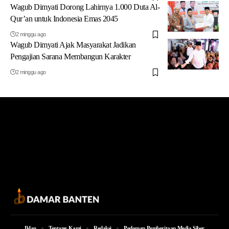
Wagub Dimyati Dorong Lahirnya 1.000 Duta Al-
Qur’an untuk Indonesia Emas 2045
2 minggu ago
Wagub Dimyati Ajak Masyarakat Jadikan
Pengajian Sarana Membangun Karakter
2 minggu ago
Iklan
Tentang Kami
Redaksi
Pedoman Pemberitaan Media Siber