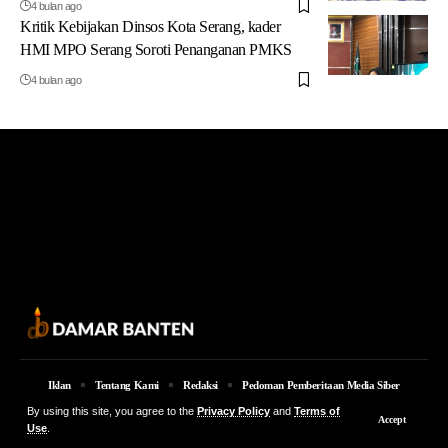
4 bulan ago
Kritik Kebijakan Dinsos Kota Serang, kader
HMI MPO Serang Soroti Penanganan PMKS
4 bulan ago
Iklan
Tentang Kami
Redaksi
Pedoman Pemberitaan Media Siber
By using this site, you agree to the
Privacy Policy
and
Terms of
© 2026 Damar Banten | PT. MEDIA DAMAR BANTEN Jalan Jakarta KM 5,
Accept
Use
.
Lingkungan Parung No. 7B Kota Serang Provinsi Banten