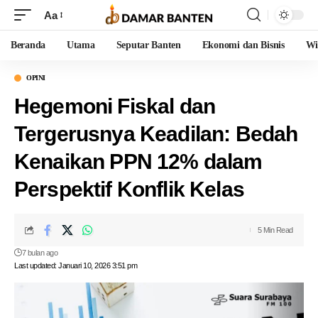
Aa
Beranda
Utama
Seputar Banten
Ekonomi dan Bisnis
Wi
OPINI
Hegemoni Fiskal dan
Tergerusnya Keadilan: Bedah
Kenaikan PPN 12% dalam
Perspektif Konflik Kelas
5 Min Read
7 bulan ago
Last updated: Januari 10, 2026 3:51 pm