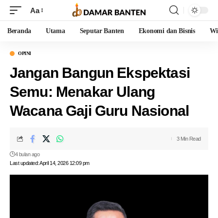
Aa
Beranda
Utama
Seputar Banten
Ekonomi dan Bisnis
Wi
OPINI
Jangan Bangun Ekspektasi
Semu: Menakar Ulang
Wacana Gaji Guru Nasional
3 Min Read
4 bulan ago
Last updated: April 14, 2026 12:09 pm