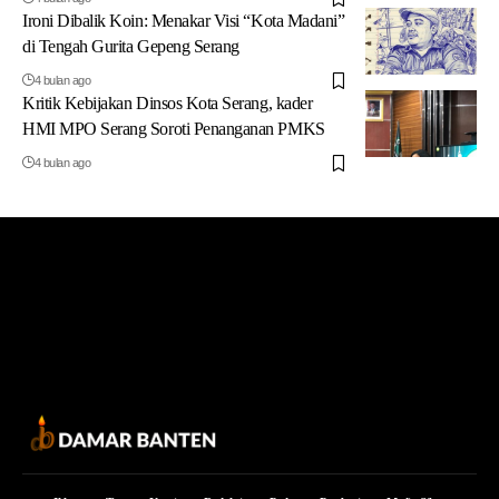
Ironi Dibalik Koin: Menakar Visi “Kota Madani”
di Tengah Gurita Gepeng Serang
4 bulan ago
Kritik Kebijakan Dinsos Kota Serang, kader
HMI MPO Serang Soroti Penanganan PMKS
4 bulan ago