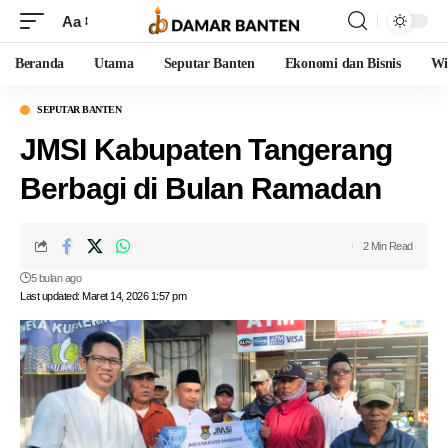
Aa
Beranda
Utama
Seputar Banten
Ekonomi dan Bisnis
Wi
SEPUTAR BANTEN
JMSI Kabupaten Tangerang
Berbagi di Bulan Ramadan
2 Min Read
5 bulan ago
Last updated: Maret 14, 2026 1:57 pm