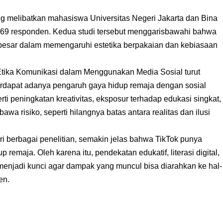
ng melibatkan mahasiswa Universitas Negeri Jakarta dan Bina
 69 responden. Kedua studi tersebut menggarisbawahi bahwa
l besar dalam memengaruhi estetika berpakaian dan kebiasaan
 Etika Komunikasi dalam Menggunakan Media Sosial turut
erdapat adanya pengaruh gaya hidup remaja dengan sosial
erti peningkatan kreativitas, eksposur terhadap edukasi singkat,
a risiko, seperti hilangnya batas antara realitas dan ilusi
i berbagai penelitian, semakin jelas bahwa TikTok punya
emaja. Oleh karena itu, pendekatan edukatif, literasi digital,
menjadi kunci agar dampak yang muncul bisa diarahkan ke hal-
en.