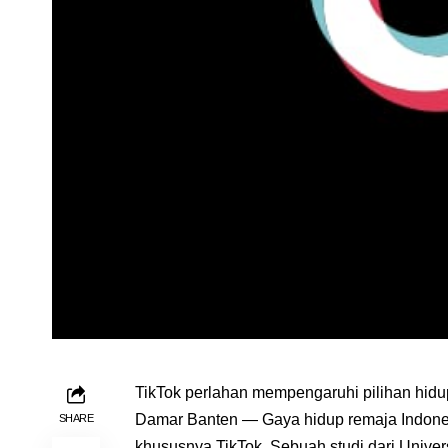
TikTok perlahan mempengaruhi pilihan hidup
Damar Banten — Gaya hidup remaja Indonesi
SHARE
khususnya TikTok. Sebuah studi dari Univer