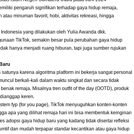
liki pengaruh signifikan terhadap gaya hidup remaja,
tau minuman favorit, hobi, aktivitas rekreasi, hingga
di Indonesia yang dilakukan oleh Yulia Awanda dkk.
unaan TikTok, semakin besar pula perubahan gaya hidup
dak hanya menjadi ruang hiburan, tapi juga sumber rujukan
 Baru
atunya karena algoritma platform ini bekerja sangat personal
 muncul berkali-kali dalam waktu singkat dan secara tidak
benak remaja. Misalnya tren outfit of the day (OOTD), produk
 dianggap keren.
istem fyp (for you page), TikTok menyuguhkan konten-konten
a apa yang dilihat remaja hari ini bisa membentuk keinginan
s adopsi gaya hidup baru yang kadang tidak disertai refleksi
nsumtif dan mudah terpapar standar kecantikan atau gaya hidup