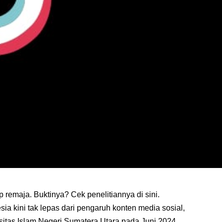
 remaja. Buktinya? Cek penelitiannya di sini.
a kini tak lepas dari pengaruh konten media sosial,
sitas Islam Negeri Sumatera Utara pada Juni 2024