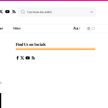
Aa
gur
Video
Find Us on Socials
d