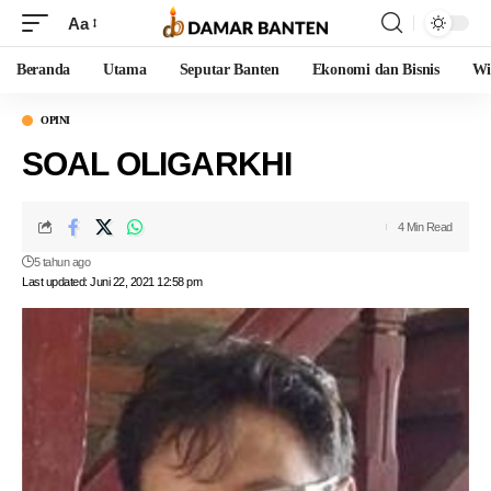
Aa
Beranda
Utama
Seputar Banten
Ekonomi dan Bisnis
Wi
OPINI
SOAL OLIGARKHI
4 Min Read
5 tahun ago
Last updated: Juni 22, 2021 12:58 pm