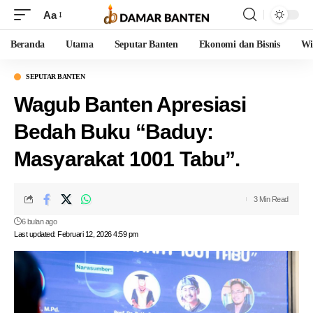
Aa
Beranda
Utama
Seputar Banten
Ekonomi dan Bisnis
Wi
SEPUTAR BANTEN
Wagub Banten Apresiasi
Bedah Buku “Baduy:
Masyarakat 1001 Tabu”.
3 Min Read
6 bulan ago
Last updated: Februari 12, 2026 4:59 pm