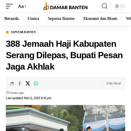
Aa
Beranda
Utama
Seputar Banten
Ekonomi dan Bisnis
Wi
SEPUTAR BANTEN
388 Jemaah Haji Kabupaten
Serang Dilepas, Bupati Pesan
Jaga Akhlak
3 Min Read
3 bulan ago
Last updated: Mei 11, 2026 8:41 pm