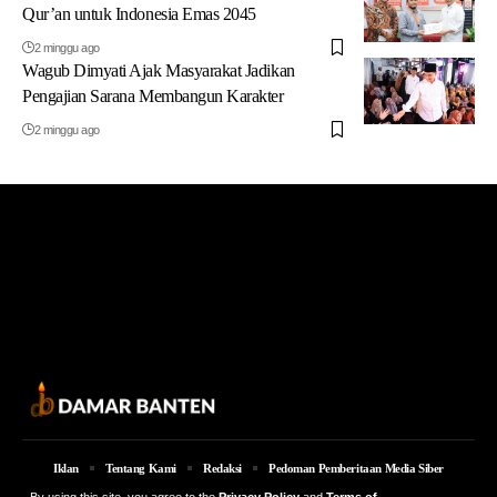
Qur’an untuk Indonesia Emas 2045
2 minggu ago
Wagub Dimyati Ajak Masyarakat Jadikan
Pengajian Sarana Membangun Karakter
2 minggu ago
Iklan
Tentang Kami
Redaksi
Pedoman Pemberitaan Media Siber