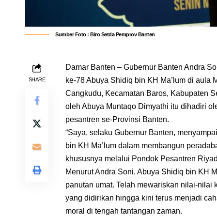
Sumber Foto : Biro Setda Pemprov Banten
Damar Banten – Gubernur Banten Andra Soni
ke-78 Abuya Shidiq bin KH Ma’lum di aula
SHARE
Cangkudu, Kecamatan Baros, Kabupaten Ser
oleh Abuya Muntaqo Dimyathi itu dihadiri o
pesantren se-Provinsi Banten.
“Saya, selaku Gubernur Banten, menyampaik
bin KH Ma’lum dalam membangun peradaban
khususnya melalui Pondok Pesantren Riyadu
Menurut Andra Soni, Abuya Shidiq bin KH M
panutan umat. Telah mewariskan nilai-nilai
yang didirikan hingga kini terus menjadi c
moral di tengah tantangan zaman.