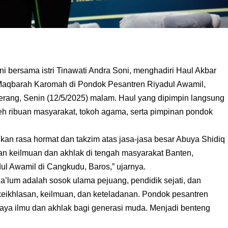
 bersama istri Tinawati Andra Soni, menghadiri Haul Akbar
 Maqbarah Karomah di Pondok Pesantren Riyadul Awamil,
ang, Senin (12/5/2025) malam. Haul yang dipimpin langsung
leh ribuan masyarakat, tokoh agama, serta pimpinan pondok
an rasa hormat dan takzim atas jasa-jasa besar Abuya Shidiq
 keilmuan dan akhlak di tengah masyarakat Banten,
l Awamil di Cangkudu, Baros,” ujarnya.
a’lum adalah sosok ulama pejuang, pendidik sejati, dan
 keikhlasan, keilmuan, dan keteladanan. Pondok pesantren
ahaya ilmu dan akhlak bagi generasi muda. Menjadi benteng