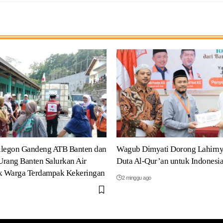
ilegon Gandeng ATB Banten dan
Wagub Dimyati Dorong Lahirny
rang Banten Salurkan Air
Duta Al-Qur’an untuk Indonesi
uk Warga Terdampak Kekeringan
2 minggu ago