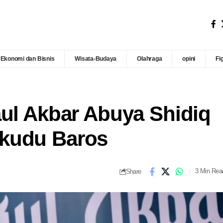
Ekonomi dan Bisnis
Wisata-Budaya
Olahraga
opini
Fi
aul Akbar Abuya Shidiq
kudu Baros
Share
3 Min Rea