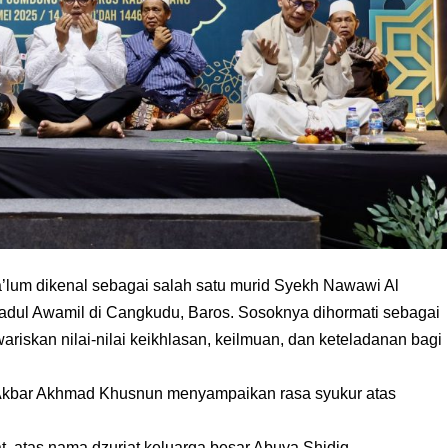
a’lum dikenal sebagai salah satu murid Syekh Nawawi Al
yadul Awamil di Cangkudu, Baros. Sosoknya dihormati sebagai
riskan nilai-nilai keikhlasan, keilmuan, dan keteladanan bagi
 Akbar Akhmad Khusnun menyampaikan rasa syukur atas
t, atas nama dzuriat keluarga besar Abuya Shidiq,