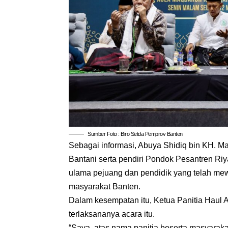
Sumber Foto : Biro Setda Pemprov Banten
Sebagai informasi, Abuya Shidiq bin KH. M
Bantani serta pendiri Pondok Pesantren Ri
ulama pejuang dan pendidik yang telah mewa
masyarakat Banten.
Dalam kesempatan itu, Ketua Panitia Haul
terlaksananya acara itu.
“Saya, atas nama panitia beserta masyaraka