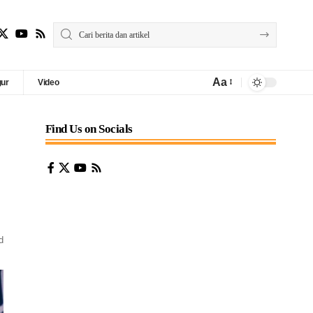
Aa
gur
Video
Find Us on Socials
d