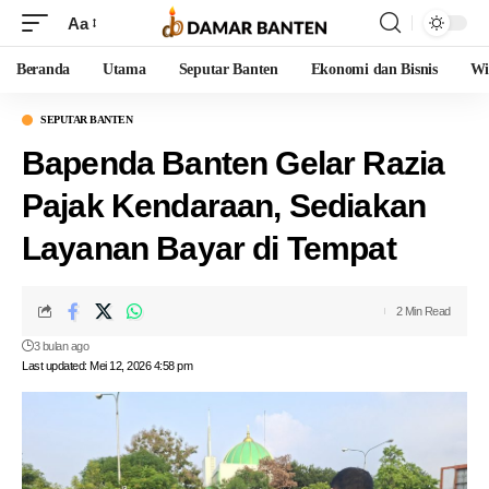
Aa
Beranda
Utama
Seputar Banten
Ekonomi dan Bisnis
Wi
SEPUTAR BANTEN
Bapenda Banten Gelar Razia
Pajak Kendaraan, Sediakan
Layanan Bayar di Tempat
2 Min Read
3 bulan ago
Last updated: Mei 12, 2026 4:58 pm