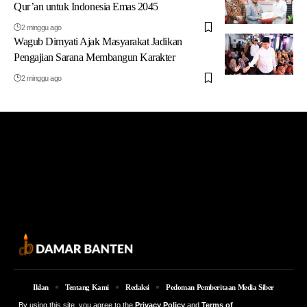
Qur’an untuk Indonesia Emas 2045
2 minggu ago
Wagub Dimyati Ajak Masyarakat Jadikan
Pengajian Sarana Membangun Karakter
2 minggu ago
Iklan
Tentang Kami
Redaksi
Pedoman Pemberitaan Media Siber
By using this site, you agree to the
Privacy Policy
and
Terms of