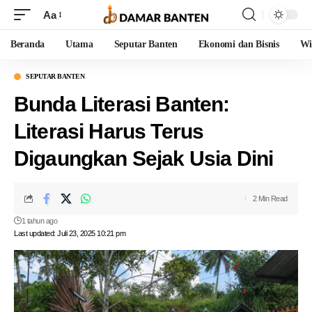
Aa
Beranda
Utama
Seputar Banten
Ekonomi dan Bisnis
Wi
SEPUTAR BANTEN
Bunda Literasi Banten:
Literasi Harus Terus
Digaungkan Sejak Usia Dini
2 Min Read
1 tahun ago
Last updated: Juli 23, 2025 10:21 pm