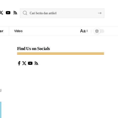
Aa
gur
Video
Find Us on Socials
d