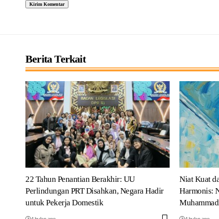
Berita Terkait
22 Tahun Penantian Berakhir: UU
Niat Kuat d
Perlindungan PRT Disahkan, Negara Hadir
Harmonis: N
untuk Pekerja Domestik
Muhammad
4 bulan ago
4 bulan ago