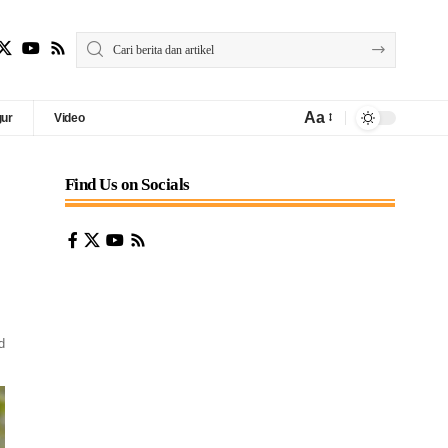
Aa
gur
Video
Find Us on Socials
d