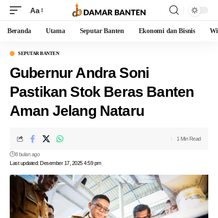
Aa
Beranda
Utama
Seputar Banten
Ekonomi dan Bisnis
Wi
SEPUTAR BANTEN
Gubernur Andra Soni
Pastikan Stok Beras Banten
Aman Jelang Nataru
1 Min Read
8 bulan ago
Last updated: Desember 17, 2025 4:59 pm