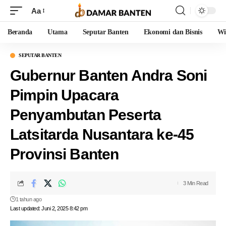
Aa
Beranda
Utama
Seputar Banten
Ekonomi dan Bisnis
Wi
SEPUTAR BANTEN
Gubernur Banten Andra Soni
Pimpin Upacara
Penyambutan Peserta
Latsitarda Nusantara ke-45
Provinsi Banten
3 Min Read
1 tahun ago
Last updated: Juni 2, 2025 8:42 pm