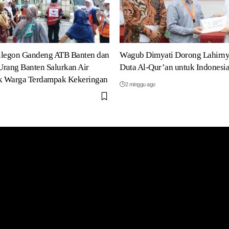
ilegon Gandeng ATB Banten dan
Wagub Dimyati Dorong Lahirny
rang Banten Salurkan Air
Duta Al-Qur’an untuk Indonesi
uk Warga Terdampak Kekeringan
2 minggu ago