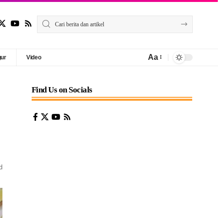
Aa
gur
Video
Find Us on Socials
d