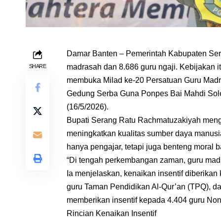
Damar Banten – Pemerintah Kabupaten Sera
madrasah dan 8.686 guru ngaji. Kebijakan 
SHARE
membuka Milad ke-20 Persatuan Guru Madr
Gedung Serba Guna Ponpes Bai Mahdi Sol
(16/5/2026).
Bupati Serang Ratu Rachmatuzakiyah menga
meningkatkan kualitas sumber daya manusi
hanya pengajar, tetapi juga benteng moral 
“Di tengah perkembangan zaman, guru madras
Ia menjelaskan, kenaikan insentif diberika
guru Taman Pendidikan Al-Qur’an (TPQ), dan
memberikan insentif kepada 4.404 guru No
Rincian Kenaikan Insentif