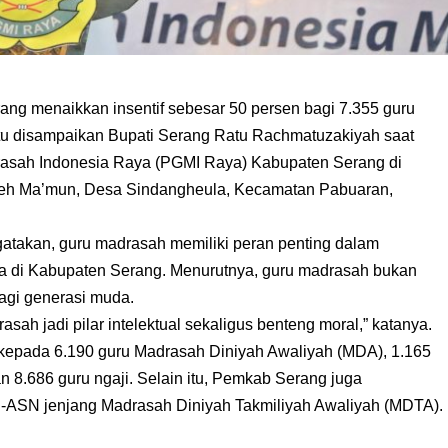
ng menaikkan insentif sebesar 50 persen bagi 7.355 guru
itu disampaikan Bupati Serang Ratu Rachmatuzakiyah saat
asah Indonesia Raya (PGMI Raya) Kabupaten Serang di
eh Ma’mun, Desa Sindangheula, Kecamatan Pabuaran,
takan, guru madrasah memiliki peran penting dalam
a di Kabupaten Serang. Menurutnya, guru madrasah bukan
bagi generasi muda.
ah jadi pilar intelektual sekaligus benteng moral,” katanya.
n kepada 6.190 guru Madrasah Diniyah Awaliyah (MDA), 1.165
 8.686 guru ngaji. Selain itu, Pemkab Serang juga
n-ASN jenjang Madrasah Diniyah Takmiliyah Awaliyah (MDTA).