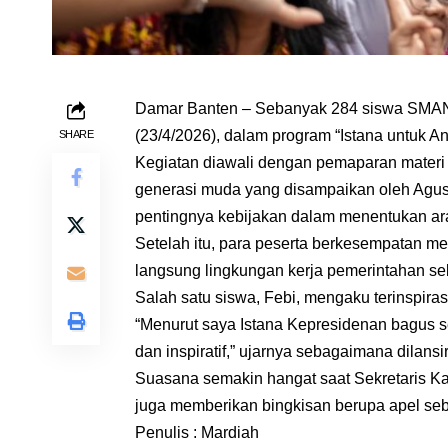
Damar Banten – Sebanyak 284 siswa SMAN 2
(23/4/2026), dalam program “Istana untuk 
SHARE
Kegiatan diawali dengan pemaparan materi
generasi muda yang disampaikan oleh Agu
pentingnya kebijakan dalam menentukan a
Setelah itu, para peserta berkesempatan me
langsung lingkungan kerja pemerintahan sek
Salah satu siswa, Febi, mengaku terinspirasi
“Menurut saya Istana Kepresidenan bagus sek
dan inspiratif,” ujarnya sebagaimana dilansi
Suasana semakin hangat saat Sekretaris Ka
juga memberikan bingkisan berupa apel seb
Penulis : Mardiah