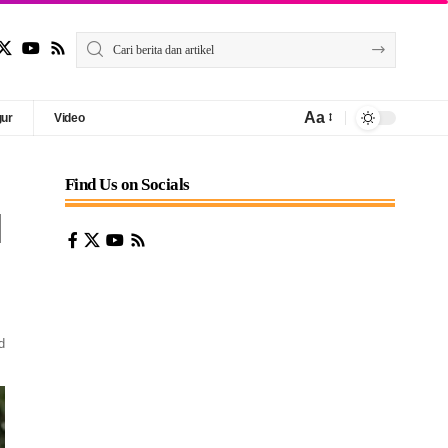
Aa
gur
Video
Find Us on Socials
N
d