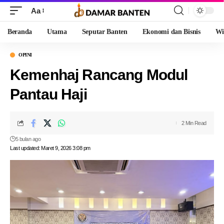
Aa
Beranda
Utama
Seputar Banten
Ekonomi dan Bisnis
Wi
OPINI
Kemenhaj Rancang Modul
Pantau Haji
2 Min Read
5 bulan ago
Last updated: Maret 9, 2026 3:08 pm