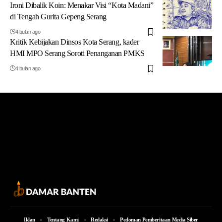
Ironi Dibalik Koin: Menakar Visi “Kota Madani”
di Tengah Gurita Gepeng Serang
4 bulan ago
Kritik Kebijakan Dinsos Kota Serang, kader
HMI MPO Serang Soroti Penanganan PMKS
4 bulan ago
Iklan
Tentang Kami
Redaksi
Pedoman Pemberitaan Media Siber