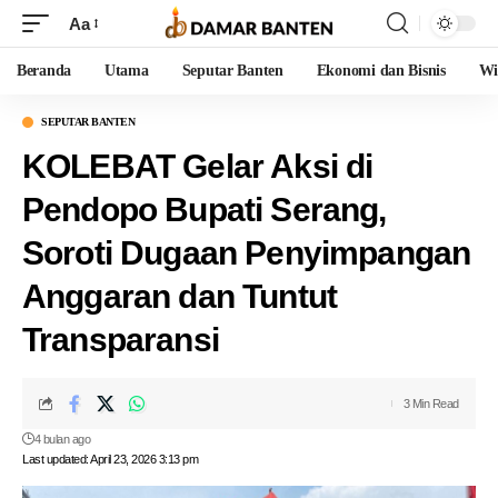
Aa
Beranda
Utama
Seputar Banten
Ekonomi dan Bisnis
Wi
SEPUTAR BANTEN
KOLEBAT Gelar Aksi di
Pendopo Bupati Serang,
Soroti Dugaan Penyimpangan
Anggaran dan Tuntut
Transparansi
3 Min Read
4 bulan ago
Last updated: April 23, 2026 3:13 pm