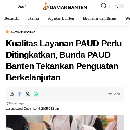
Aa
Beranda
Utama
Seputar Banten
Ekonomi dan Bisnis
Wi
SEPUTAR BANTEN
Kualitas Layanan PAUD Perlu
Ditingkatkan, Bunda PAUD
Banten Tekankan Penguatan
Berkelanjutan
1 Min Read
8 bulan ago
Last updated: Desember 6, 2025 9:52 am