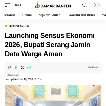
Aa
Beranda
Utama
Seputar Banten
Ekonomi dan Bisnis
Wi
SEPUTAR BANTEN
Launching Sensus Ekonomi
2026, Bupati Serang Jamin
Data Warga Aman
4 Min Read
3 bulan ago
Last updated: Mei 19, 2026 10:10 am