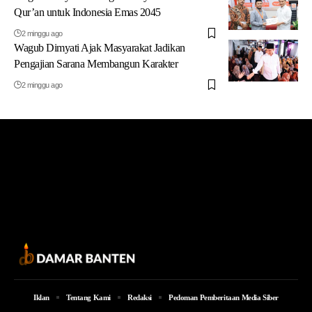
Qur’an untuk Indonesia Emas 2045
2 minggu ago
Wagub Dimyati Ajak Masyarakat Jadikan
Pengajian Sarana Membangun Karakter
2 minggu ago
Iklan
Tentang Kami
Redaksi
Pedoman Pemberitaan Media Siber