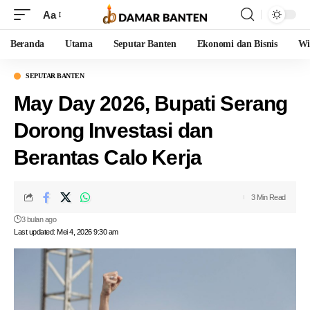
Aa
Beranda
Utama
Seputar Banten
Ekonomi dan Bisnis
Wi
SEPUTAR BANTEN
May Day 2026, Bupati Serang
Dorong Investasi dan
Berantas Calo Kerja
3 Min Read
3 bulan ago
Last updated: Mei 4, 2026 9:30 am