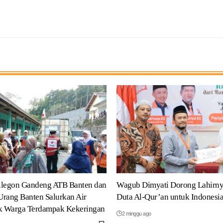
ilegon Gandeng ATB Banten dan
Wagub Dimyati Dorong Lahirny
rang Banten Salurkan Air
Duta Al-Qur’an untuk Indonesi
uk Warga Terdampak Kekeringan
2 minggu ago