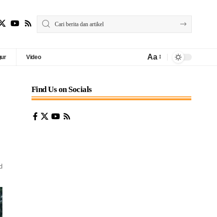
Aa
gur
Video
Find Us on Socials
d