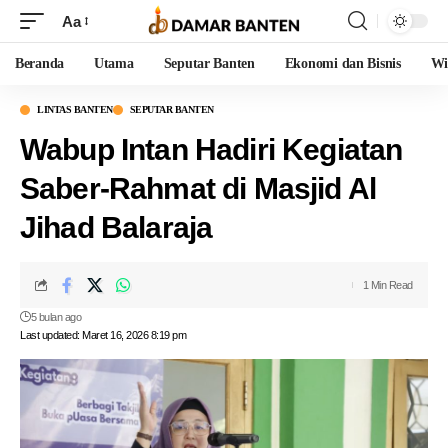
Aa
Beranda
Utama
Seputar Banten
Ekonomi dan Bisnis
Wi
LINTAS BANTEN
SEPUTAR BANTEN
Wabup Intan Hadiri Kegiatan
Saber-Rahmat di Masjid Al
Jihad Balaraja
1 Min Read
5 bulan ago
Last updated: Maret 16, 2026 8:19 pm