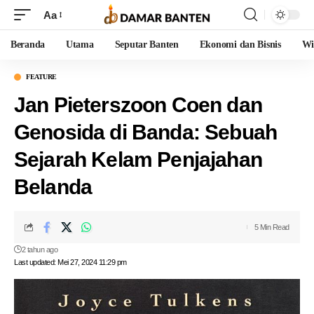
Aa
Beranda
Utama
Seputar Banten
Ekonomi dan Bisnis
Wi
FEATURE
Jan Pieterszoon Coen dan
Genosida di Banda: Sebuah
Sejarah Kelam Penjajahan
Belanda
5 Min Read
2 tahun ago
Last updated: Mei 27, 2024 11:29 pm